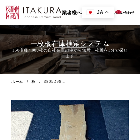
JA
0
業者様へ
お問い合わせ
一枚板在庫検索システム
ホーム
板
3805D98...