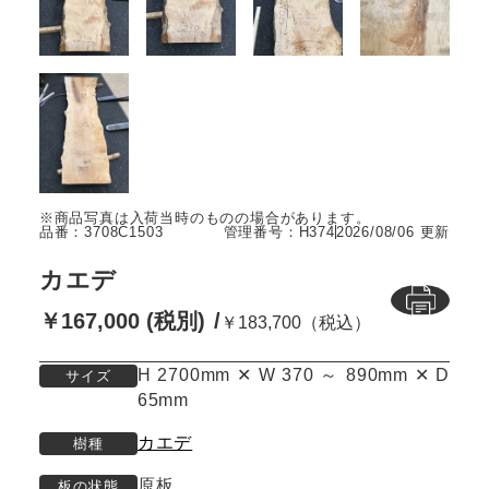
品番：3708C1503
管理番号：H374
2026/08/06 更新
カエデ
￥167,000 (税別)
￥183,700（税込）
H 2700mm ✕ W 370 ～ 890mm ✕ D
サイズ
65mm
カエデ
樹種
原板
板の状態