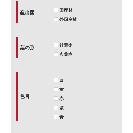
国産材
産出国
外国産材
針葉樹
葉の形
広葉樹
白
黄
色目
赤
紫
青