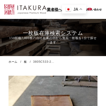
JA
0
業者様へ
お問い合わせ
一枚板在庫検索システム
ホーム
板
3805C533-2...