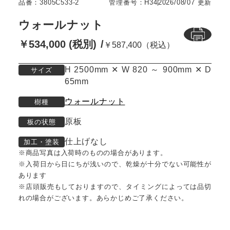
品番：3805C533-2
管理番号：H34
2026/08/07 更新
ウォールナット
￥534,000 (税別)
￥587,400（税込）
H 2500mm ✕ W 820 ～ 900mm ✕ D
サイズ
65mm
ウォールナット
樹種
原板
板の状態
仕上げなし
加工・塗装
※商品写真は入荷時のものの場合があります。
※入荷日から日にちが浅いので、乾燥が十分でない可能性が
あります
※店頭販売もしておりますので、タイミングによっては品切
れの場合がございます。あらかじめご了承ください。