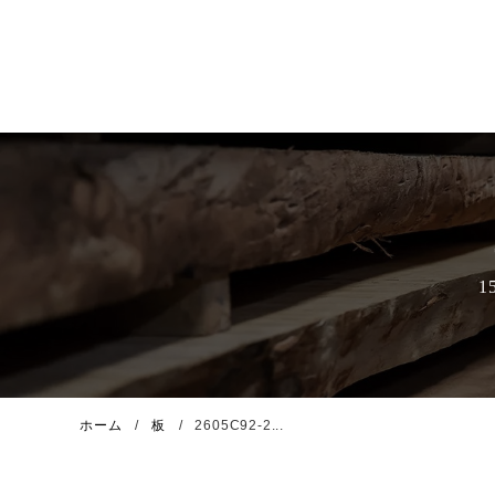
ホーム
板
2605C92-2...