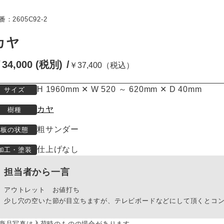
番：2605C92-2
カヤ
34,000 (税別)
￥37,400（税込）
H 1960mm ✕ W 520 ～ 620mm ✕ D 40mm
サイズ
カヤ
樹種
粗サンダー
板の状態
仕上げなし
加工・塗装
担当者から一言
アウトレット お値打ち
少し穴の空いた節が目立ちますが、テレビボードなどにして頂くとコ
商品写真は入荷時のものの場合があります。