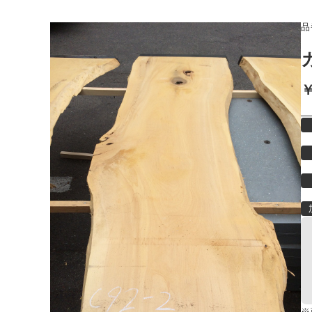
品
￥
※