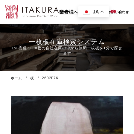
JA
0
業者様へ
お問い合わせ
一枚板在庫検索システム
ホーム
板
2602F76...