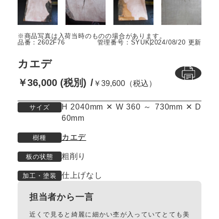
品番：2602F76
管理番号：SYUK
2024/08/20 更新
カエデ
￥36,000 (税別)
￥39,600（税込）
H 2040mm ✕ W 360 ～ 730mm ✕ D
サイズ
60mm
カエデ
樹種
粗削り
板の状態
仕上げなし
加工・塗装
担当者から一言
近くで見ると綺麗に細かい杢が入っていてとても美