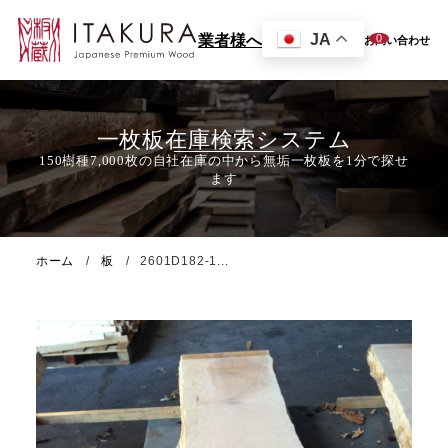
JA
0
業者様へ
お問い合わせ
一枚板在庫検索システム
ホーム
板
2601D182-1...