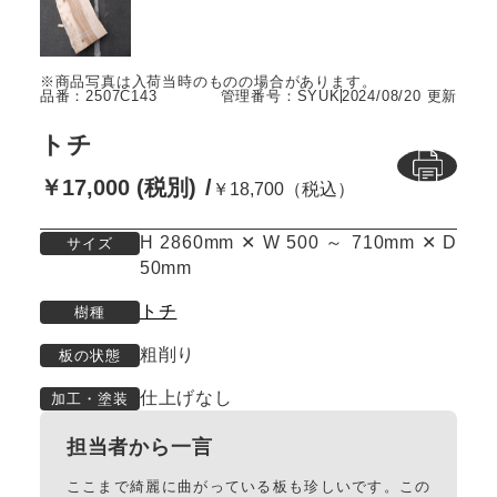
品番：2507C143
管理番号：SYUK
2024/08/20 更新
トチ
￥17,000 (税別)
￥18,700（税込）
H 2860mm ✕ W 500 ～ 710mm ✕ D
サイズ
50mm
トチ
樹種
粗削り
板の状態
仕上げなし
加工・塗装
担当者から一言
ここまで綺麗に曲がっている板も珍しいです。この