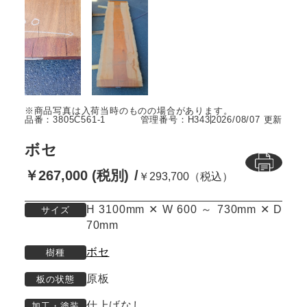
品番：3805C561-1
管理番号：H343
2026/08/07 更新
ボセ
￥267,000 (税別)
￥293,700（税込）
H 3100mm ✕ W 600 ～ 730mm ✕ D
サイズ
70mm
ボセ
樹種
原板
板の状態
仕上げなし
加工・塗装