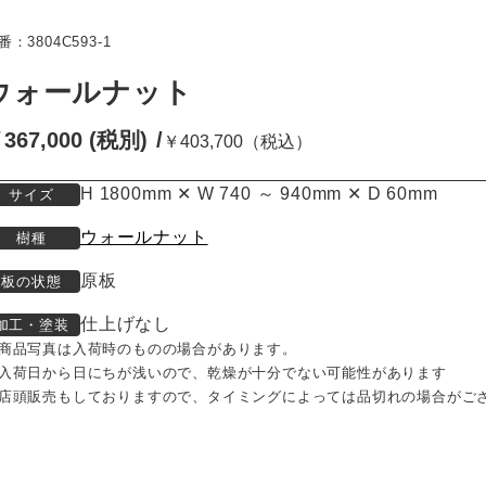
番：3804C593-1
ウォールナット
367,000 (税別)
￥403,700（税込）
H 1800mm ✕ W 740 ～ 940mm ✕ D 60mm
サイズ
ウォールナット
樹種
原板
板の状態
仕上げなし
加工・塗装
商品写真は入荷時のものの場合があります。
入荷日から日にちが浅いので、乾燥が十分でない可能性があります
店頭販売もしておりますので、タイミングによっては品切れの場合がご