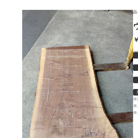
品
￥
※
※
※