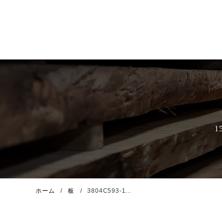
ホーム
板
3804C593-1...