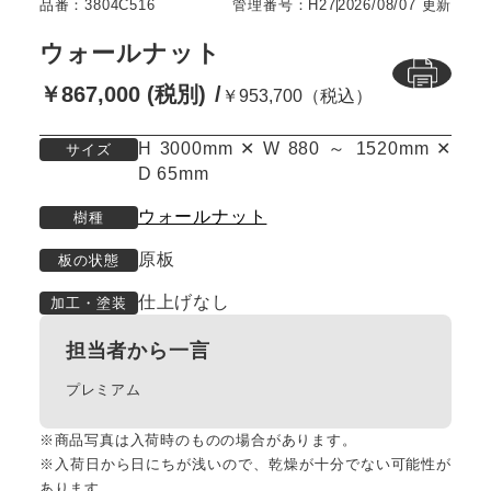
品番：3804C516
管理番号：H27
2026/08/07 更新
ウォールナット
￥867,000 (税別)
￥953,700（税込）
H 3000mm ✕ W 880 ～ 1520mm ✕
サイズ
D 65mm
ウォールナット
樹種
原板
板の状態
仕上げなし
加工・塗装
担当者から一言
プレミアム
※商品写真は入荷時のものの場合があります。
※入荷日から日にちが浅いので、乾燥が十分でない可能性が
あります