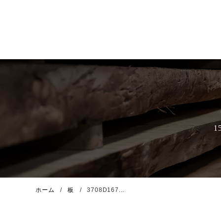
ホーム
板
3708D167...