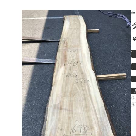
品
￥
※
※