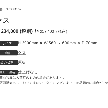
番：3708D167
クス
234,000 (税別)
￥257,400（税込）
H 3900mm ✕ W 560 ～ 690mm ✕ D 70mm
サイズ
クス
樹種
原板
板の状態
仕上げなし
加工・塗装
商品写真は入荷時のものの場合があります。
店頭販売もしておりますので、タイミングによっては品切れの場合がご