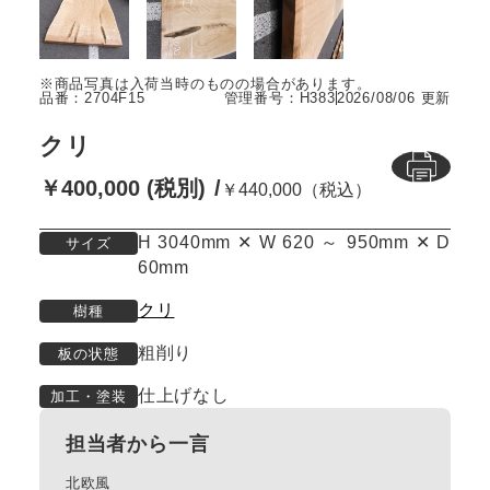
品番：2704F15
管理番号：H383
2026/08/06 更新
クリ
￥400,000 (税別)
￥440,000（税込）
H 3040mm ✕ W 620 ～ 950mm ✕ D
サイズ
60mm
クリ
樹種
粗削り
板の状態
仕上げなし
加工・塗装
担当者から一言
北欧風