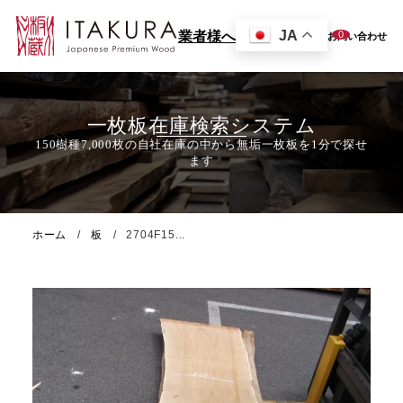
JA
0
業者様へ
お問い合わせ
一枚板在庫検索システム
ホーム
板
2704F15...