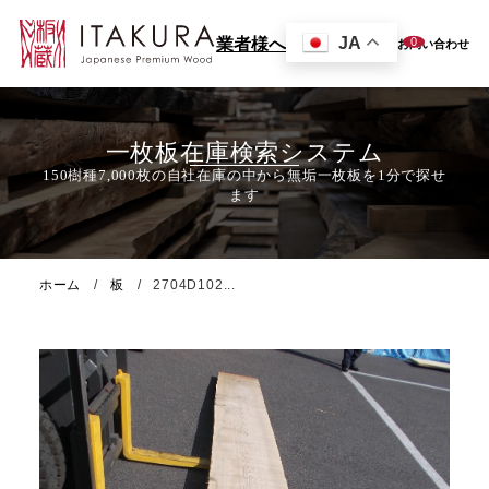
JA
0
業者様へ
お問い合わせ
一枚板在庫検索システム
ホーム
板
2704D102...