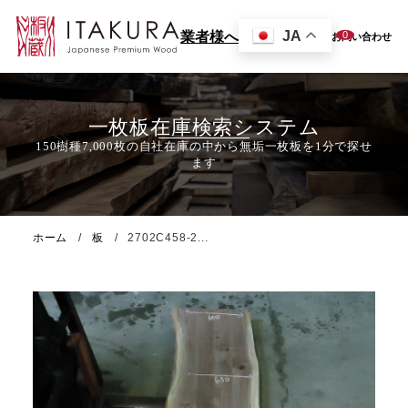
JA
0
業者様へ
お問い合わせ
一枚板在庫検索システム
ホーム
板
2702C458-2...