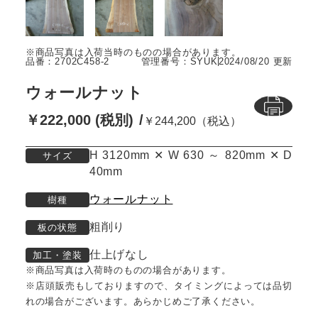
品番：2702C458-2
管理番号：SYUK
2024/08/20 更新
ウォールナット
￥222,000 (税別)
￥244,200（税込）
H 3120mm ✕ W 630 ～ 820mm ✕ D
サイズ
40mm
ウォールナット
樹種
粗削り
板の状態
仕上げなし
加工・塗装
※商品写真は入荷時のものの場合があります。
※店頭販売もしておりますので、タイミングによっては品切
れの場合がございます。あらかじめご了承ください。