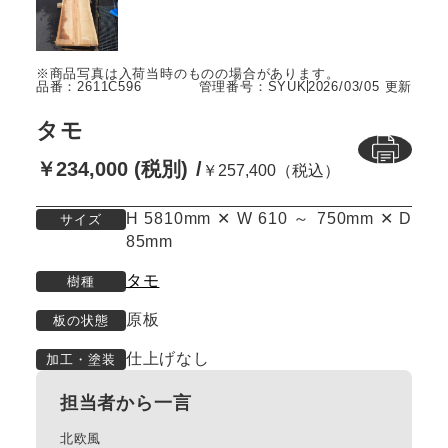
品番：2611C596
管理番号：SYUK
2026/03/05 更新
タモ
￥234,000 (税別)
￥257,400（税込）
H 5810mm ✕ W 610 ～ 750mm ✕ D
サイズ
85mm
タモ
樹種
原板
板の状態
仕上げなし
加工・塗装
担当者から一言
北欧風