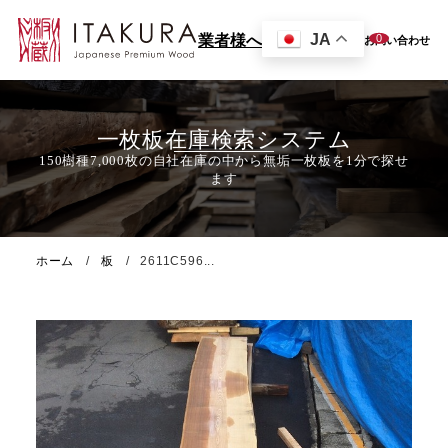
JA
0
業者様へ
お問い合わせ
一枚板在庫検索システム
ホーム
板
2611C596...