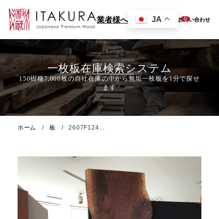
JA
0
業者様へ
お問い合わせ
一枚板在庫検索システム
ホーム
板
2607F124...