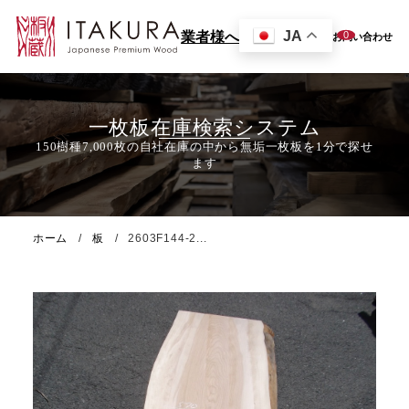
JA
0
業者様へ
お問い合わせ
一枚板在庫検索システム
ホーム
板
2603F144-2...