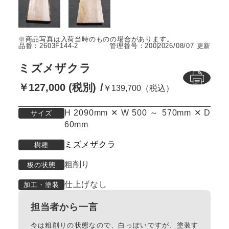
品番：2603F144-2
管理番号：200
2026/08/07 更新
ミズメザクラ
￥127,000 (税別)
￥139,700（税込）
H 2090mm ✕ W 500 ～ 570mm ✕ D
サイズ
60mm
ミズメザクラ
樹種
粗削り
板の状態
仕上げなし
加工・塗装
担当者から一言
今は粗削りの状態なので、白っぽいですが、塗装す