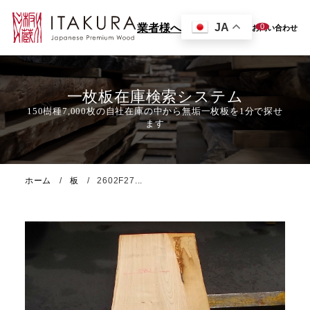
JA
0
業者様へ
お問い合わせ
一枚板在庫検索システム
ホーム
板
2602F27...