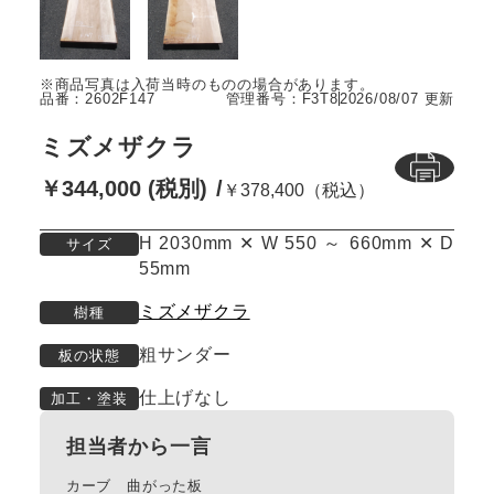
品番：2602F147
管理番号：F3T8
2026/08/07 更新
ミズメザクラ
￥344,000 (税別)
￥378,400（税込）
H 2030mm ✕ W 550 ～ 660mm ✕ D
サイズ
55mm
ミズメザクラ
樹種
粗サンダー
板の状態
仕上げなし
加工・塗装
担当者から一言
カーブ 曲がった板