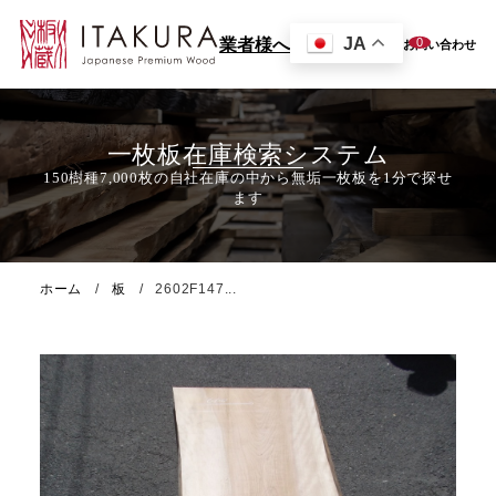
JA
0
業者様へ
お問い合わせ
一枚板在庫検索システム
ホーム
板
2602F147...