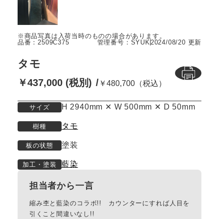
品番：2509C375
管理番号：SYUK
2024/08/20 更新
タモ
￥437,000 (税別)
￥480,700（税込）
H 2940mm ✕ W 500mm ✕ D 50mm
サイズ
タモ
樹種
塗装
板の状態
藍染
加工・塗装
担当者から一言
縮み杢と藍染のコラボ!! カウンターにすれば人目を
引くこと間違いなし!!