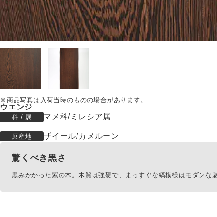
ウエンジ
マメ科/ミレシア属
科 / 属
ザイール/カメルーン
原産地
驚くべき黒さ
黒みがかった紫の木。木質は強硬で、まっすぐな縞模様はモダンな