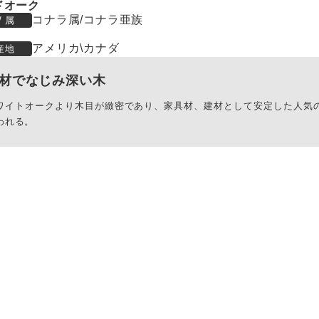
ドオーク
コナラ属/コナラ亜族
/ 属
アメリカ\カナダ
産地
材でなじみ深い木
ワイトオークより木目が緻密であり、家具材、建材として安定した人気
われる。