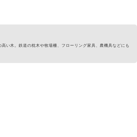
の高い木。鉄道の枕木や牧場柵、フローリング家具、農機具などにも