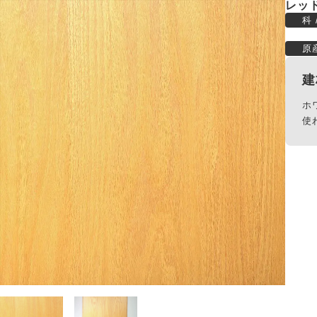
レッ
科 
原
建
ホ
使