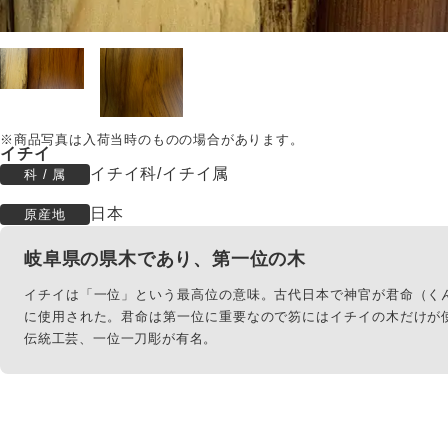
イチイ
イチイ科/イチイ属
科 / 属
日本
原産地
岐阜県の県木であり、第一位の木
イチイは「一位」という最高位の意味。古代日本で神官が君命（く
に使用された。君命は第一位に重要なので笏にはイチイの木だけが
伝統工芸、一位一刀彫が有名。