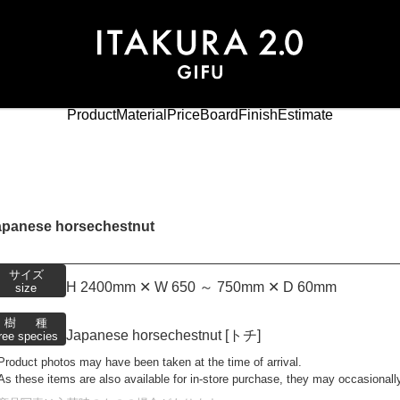
Product
Material
Price
Board
Finish
Estimate
apanese horsechestnut
サイズ
H 2400mm ✕ W 650 ～ 750mm ✕ D 60mm
size
樹種
Japanese horsechestnut [トチ]
ree species
Product photos may have been taken at the time of arrival.
As these items are also available for in-store purchase, they may occasionall