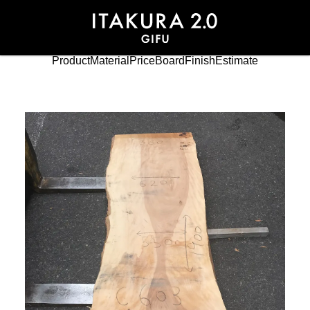
Product
Material
Price
Board
Finish
Estimate