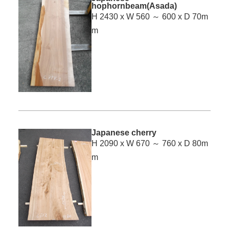
hophornbeam(Asada)
H 2430 x W 560 ～ 600 x D 70m
m
Japanese cherry
H 2090 x W 670 ～ 760 x D 80m
m