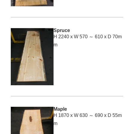
Spruce
H 2240 x W 570 ～ 610 x D 70m
m
Maple
H 1870 x W 630 ～ 690 x D 55m
m