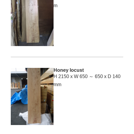
m
Honey locust
H 2150 x W 650 ～ 650 x D 140
mm