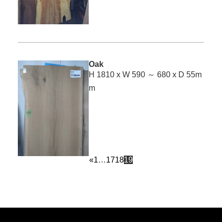
Oak
H 1810 x W 590 ～ 680 x D 55m
m
«
1
…
17
18
19