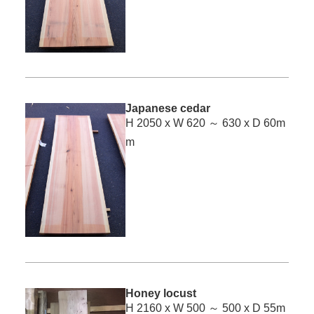
Japanese cedar
H 2050 x W 620 ～ 630 x D 60m
m
Honey locust
H 2160 x W 500 ～ 500 x D 55m