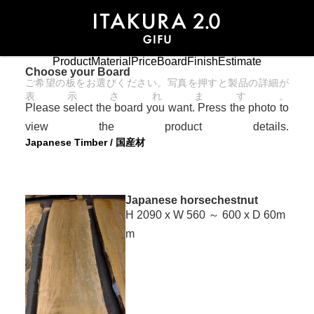
Product
Material
Price
Board
Finish
Estimate
Choose your Board
ご希望の板をお選びください。写真を押すと製品の詳細が
表示されます。
Please select the board you want. Press the photo to
view the product details.
Japanese Timber / 国産材
Japanese horsechestnut
H 2090 x W 560 ～ 600 x D 60m
m