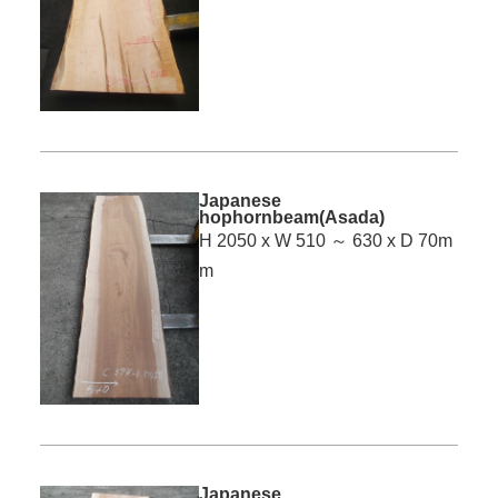
Japanese
hophornbeam(Asada)
H 2050 x W 510 ～ 630 x D 70m
m
Japanese