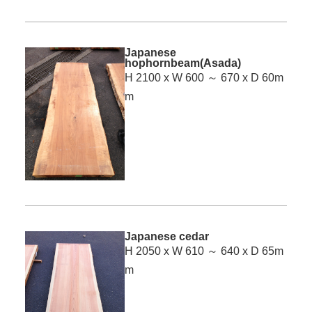
Japanese
hophornbeam(Asada)
H 2100 x W 600 ～ 670 x D 60m
m
Japanese cedar
H 2050 x W 610 ～ 640 x D 65m
m