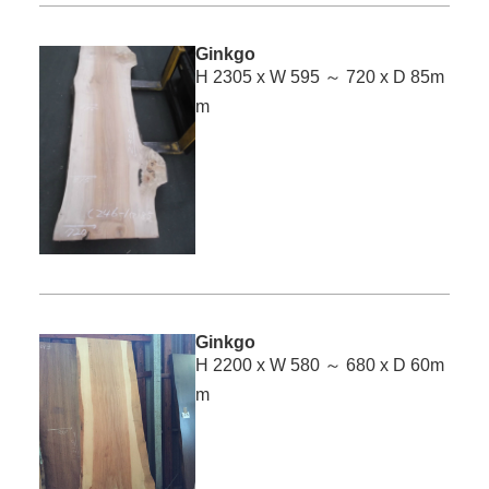
Ginkgo
H 2305 x W 595 ～ 720 x D 85m
m
Ginkgo
H 2200 x W 580 ～ 680 x D 60m
m